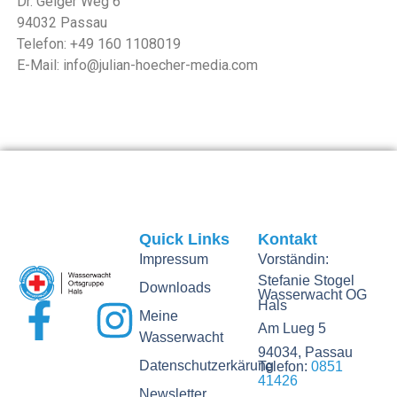
Dr. Geiger Weg 6
94032 Passau
Telefon: +49 160 1108019
E-Mail: info@julian-hoecher-media.com
Quick Links
Kontakt
Impressum
Vorständin:
Stefanie Stogel
Downloads
Wasserwacht OG
Hals
Meine
Am Lueg 5
Wasserwacht
94034, Passau
Datenschutzerkärung
Telefon:
0851
41426
Newsletter