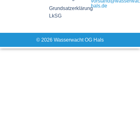
vorstand@wasserwac
hals.de
Grundsatzerklärung
LkSG
© 2026 Wasserwacht OG Hals