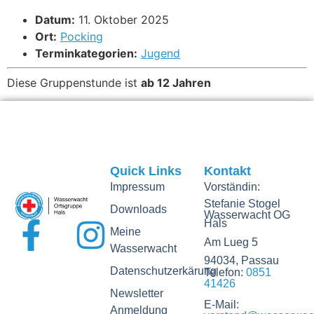
Datum:
11. Oktober 2025
Ort:
Pocking
Terminkategorien:
Jugend
Diese Gruppenstunde ist
ab 12 Jahren
Quick Links
Kontakt
Impressum
Vorständin:
Stefanie Stogel
Downloads
Wasserwacht OG
Hals
Meine
Am Lueg 5
Wasserwacht
94034, Passau
Datenschutzerkärung
Telefon:
0851
41426
Newsletter
E-Mail:
Anmeldung