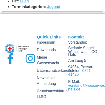
Ort:
Lueg
Terminkategorien:
Jugend
Quick Links
Kontakt
Impressum
Vorständin:
Stefanie Stogel
Downloads
Wasserwacht OG
Hals
Meine
Am Lueg 5
Wasserwacht
94034, Passau
Datenschutzerkärung
Telefon:
0851
41426
Newsletter
E-Mail:
Anmeldung
vorstand@wasserwac
hals.de
Grundsatzerklärung
LkSG